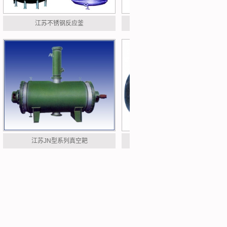
江苏不锈钢反应釜
江苏外半管、盘管式反
江苏JN型系列真空耙
江苏sw型网孔波纹填料