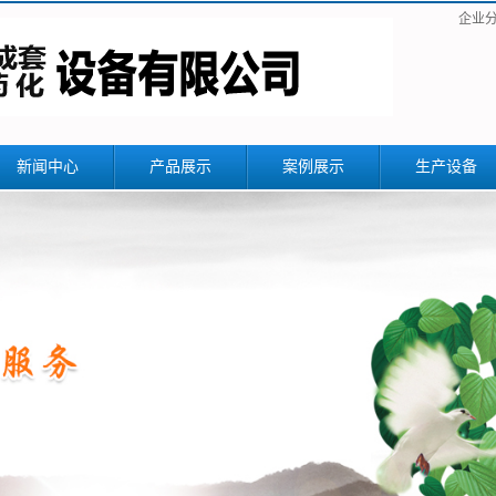
企业
新闻中心
产品展示
案例展示
生产设备
公司新闻
江苏反应釜搅拌设
备
行业新闻
江苏储罐
技术知识
江苏冷凝器
江苏换热器
江苏精馏塔设备
江苏蒸发器-浓缩设
备
江苏填料塔
江苏螺旋板式换热