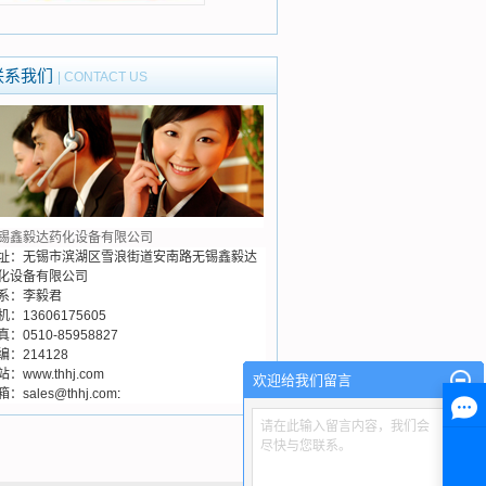
应用行业
应用行业
联系我们
| CONTACT US
锡鑫毅达药化设备有限公司
址：无锡市滨湖区雪浪街道安南路无锡鑫毅达
化设备有限公司
系：李毅君
机：13606175605
真：0510-85958827
编：214128
站：
www.thhj.com
欢迎给我们留言
：sales@thhj.com
:
请在此输入留言内容，我们会
尽快与您联系。