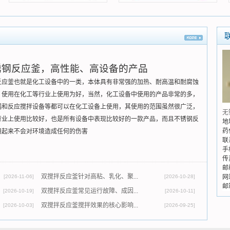
应用行业
应用行业
钢反应釜，高性能、高设备的产品
反应釜
也就是
化工设备
中的一类，本体具有非常强的加热、耐高温和耐腐蚀
，使用在化工等行业上使用为好，当然，化工设备中使用的产品非常的多，
锅
和
反应搅拌设备
等都可以在化工设备上使用，其使用的范围虽然很广泛，
无
行业上使用比较好，也是所有设备中表现比较好的一款产品，而且不锈钢反
地
药
用起来不会对环境造成任何的伤害
联
手
传
邮
双搅拌反应釜针对高粘、乳化、聚...
[2026-11-06]
[2026-10-28]
网
邮箱
双搅拌反应釜常见运行故障、成因...
[2026-10-19]
[2026-10-11]
双搅拌反应釜搅拌效果的核心影响...
[2026-10-03]
[2026-09-25]