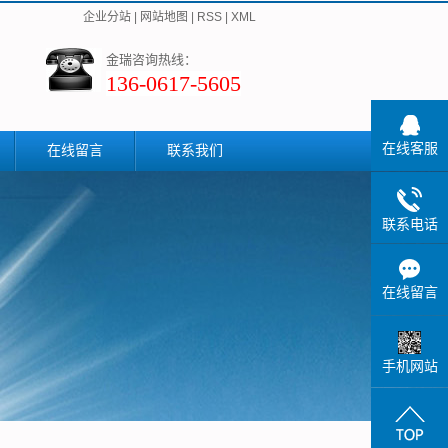
企业分站
|
网站地图
|
RSS
|
XML
金瑞咨询热线：
136-0617-5605
在线客服
在线留言
联系我们
联系电话
在线留言
手机网站