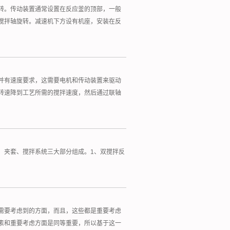
转。传动装置通常设置在反应釜的顶部，一般
搅拌轴旋转。减速机下方设有机座，安装在反
并有速度要求，这需要电机和传动装置来驱动
转速降到工艺所需的搅拌速度，然后通过联轴
、夹套、搅拌系统三大部分组成。1、双搅拌反
需要考虑到的方面，而且，这些都是重要考虑
素和重要考虑方面是同等重要，所以基于这一