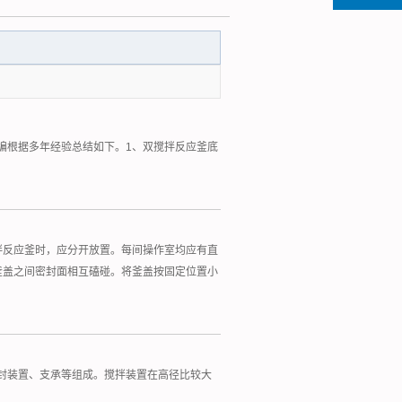
编根据多年经验总结如下。1、双搅拌反应釜底
拌反应釜时，应分开放置。每间操作室均应有直
釜盖之间密封面相互磕碰。将釜盖按固定位置小
封装置、支承等组成。搅拌装置在高径比较大