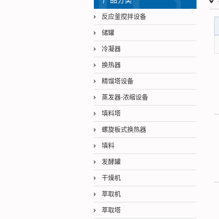
产品分类
反应釜搅拌设备
储罐
冷凝器
换热器
精馏塔设备
蒸发器-浓缩设备
填料塔
螺旋板式换热器
填料
发酵罐
干燥机
萃取机
萃取塔