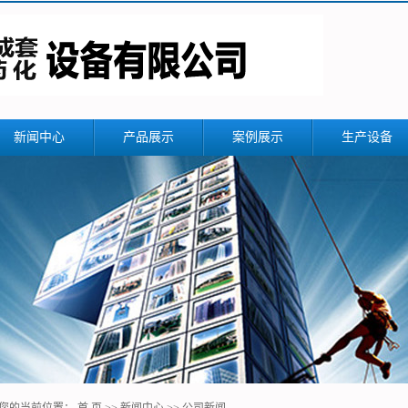
新闻中心
产品展示
案例展示
生产设备
公司新闻
反应釜搅拌设备
行业新闻
储罐
技术知识
冷凝器
换热器
精馏塔设备
蒸发器-浓缩设备
填料塔
螺旋板式换热器