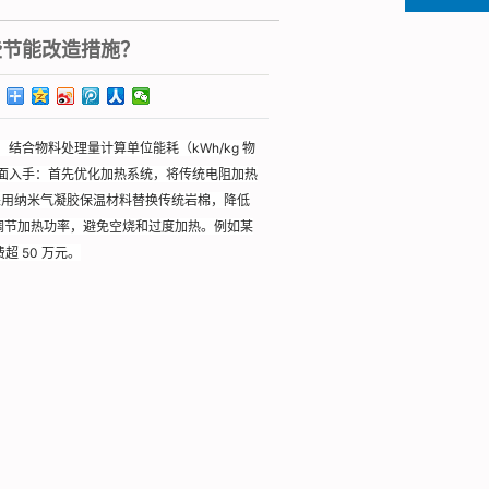
些节能改造措施？
合物料处理量计算单位能耗（kWh/kg 物
面入手：首先优化加热系统，将传统电阻加热
温，采用纳米气凝胶保温材料替换传统岩棉，降低
调节加热功率，避免空烧和过度加热。例如某
超 50 万元。