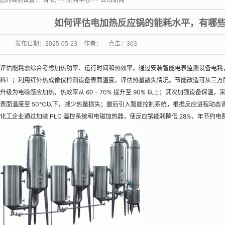
您的当前位置：
首 页
>>
新闻中心
>>
公司新闻
填料
发酵罐
如何评估电加热反应锅的能耗水平，有哪
干燥机
发布日期：
2025-05-23
作者：
点击：
303
萃取机
评估能耗需综合考虑加热功率、运行时间和热效率。通过安装智能电表监测设备电耗，结
萃取塔
料）；利用红外热成像仪检测设备表面温度，评估热量散失情况。节能改造可从三方
铝材设备
升级为电磁感应加热，热效率从 60 - 70% 提升至 90% 以上；其次加强设备保
切片机
表面温度至 50℃以下，减少热量损失；最后引入智能控制系统，根据反应进程动态
化工企业通过加装 PLC 温控系统和电磁加热器，使反应锅能耗降低 28%，年节约电费
盘管