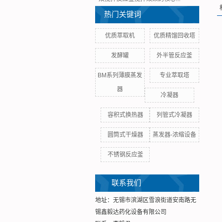
热门关键词
优质萃取机
优质精馏回收塔
发酵罐
外半管反应釜
BM系列薄膜蒸发
专业萃取塔
器
冷凝器
容积式换热器
列管式冷凝器
圆筒式干燥器
蒸发器-浓缩设备
不锈钢反应釜
联系我们
地址：无锡市滨湖区雪浪街道安南路无
锡鑫毅达药化设备有限公司