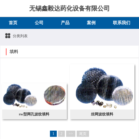
无锡鑫毅达药化设备有限公司
首页
公司
产品
案例
联系我们
分类列表
填料
sw型网孔波纹填料
丝网波纹填料
1
2
>>
尾页