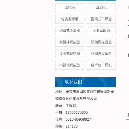
填料塔
萃取机
优质发酵罐
圆筒式干燥器
列管式冷凝器
专业萃取塔
双搅拌反应釜
镜面抛光容器​
浮头式换热器
丝网波纹填料
不锈钢反应釜
结片机干燥机
联系我们
地址：无锡市滨湖区雪浪街道安南路无
锡鑫毅达药化设备有限公司
联系：李毅君
手机：13606175605
传真：0510-85958827
邮编：214128