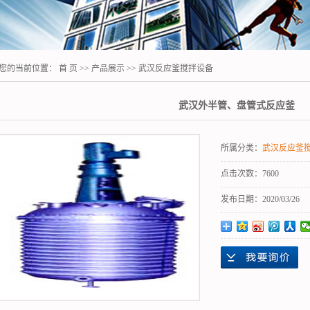
武汉蒸发器-浓缩设
备
武汉填料塔
武汉螺旋板式换热
您的当前位置：
首 页
>>
产品展示
>>
武汉反应釜搅拌设备
器
武汉填料
武汉发酵罐
武汉外半管、盘管式反应釜
武汉干燥机
武汉萃取机
所属分类：
武汉反应釜
武汉萃取塔
点击次数：
7600
武汉铝材设备
发布日期：
2020/03/26
武汉切片机
武汉盘管