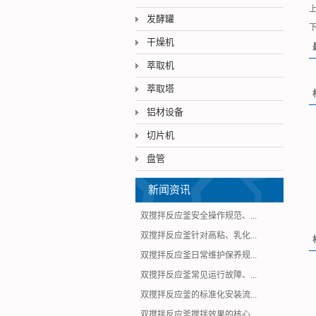
发酵罐
干燥机
萃取机
萃取塔
铝材设备
切片机
盘管
新闻资讯
双搅拌反应釜安全操作规范、...
双搅拌反应釜针对高粘、乳化...
双搅拌反应釜日常维护保养规...
双搅拌反应釜常见运行故障、...
双搅拌反应釜的标准化安装流...
双搅拌反应釜搅拌效果的核心...