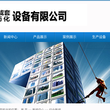
新闻中心
产品展示
案例展示
生产设备
公司新闻
反应釜搅拌设备
行业新闻
储罐
技术知识
冷凝器
换热器
精馏塔设备
蒸发器-浓缩设备
填料塔
螺旋板式换热器