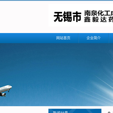
网站首页
企业简介
公司简介
联系我们