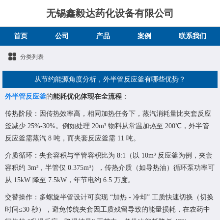
无锡鑫毅达药化设备有限公司
首页
公司
产品
案例
联系我们
分类列表
从节约能源角度分析，外半管反应釜有哪些优势？
外半管反应釜
的
能耗优化体现在全流程
：
传热阶段：因传热效率高，相同加热任务下，蒸汽消耗量比夹套反应
釜减少 25%-30%。例如处理 20m³ 物料从常温加热至 200℃，外半管
反应釜需蒸汽 8 吨，而夹套反应釜需 11 吨。
介质循环：夹套容积与半管容积比为 8:1（以 10m³ 反应釜为例，夹套
容积约 3m³，半管仅 0.375m³），传热介质（如导热油）循环泵功率可
从 15kW 降至 7.5kW，年节电约 6.5 万度。
交替操作：多螺旋半管设计可实现 “加热 - 冷却” 工质快速切换（切换
时间≤30 秒），避免传统夹套因工质残留导致的能量损耗，在农药中