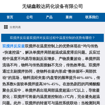
无锡鑫毅达药化设备有限公司
首页
公司
产品
案例
联系我们
分类列表
​双搅拌反应釜双搅拌对反应过程中温度控制的优势有哪些？
双搅拌反应釜
双搅拌在温度控制上的优势体现在“均匀传热
+快速控温”，解决单搅拌局部超温或温度滞后问题。反应过
程中温度不均易导致副反应增多、产物质量波动，单搅拌因
流场不均，物料与传热面接触不充分，传热效率低。双搅拌
通过主副搅拌协同，使物料在釜内形成“整体循环+局部扰
动”的流场，物料流经夹套/内盘管的频率提升40%-60%，传
热系数K值较单搅拌提高30%-45%。在放热剧烈的丙烯酸酯
聚合反应中，单搅拌易出现局部温度超温15℃以上，导致凝
胶化；双搅拌可将釜内温度差控制在±3℃内，完全避免超温
问题。此外，双搅拌的转速可与温控系统联动：当检测到局