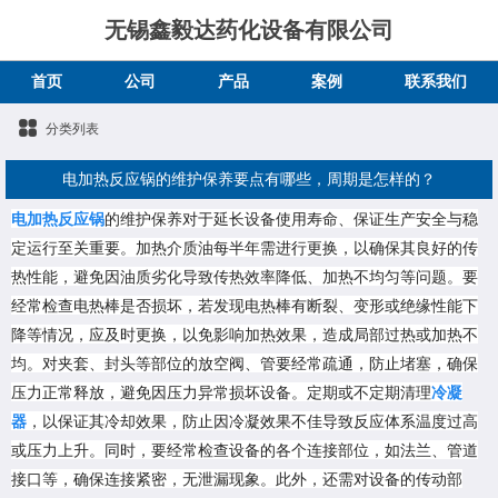
无锡鑫毅达药化设备有限公司
首页
公司
产品
案例
联系我们
分类列表
电加热反应锅的维护保养要点有哪些，周期是怎样的？
电加热反应锅
的维护保养对于延长设备使用寿命、保证生产安全与稳
定运行至关重要。加热介质油每半年需进行更换，以确保其良好的传
热性能，避免因油质劣化导致传热效率降低、加热不均匀等问题。要
经常检查电热棒是否损坏，若发现电热棒有断裂、变形或绝缘性能下
降等情况，应及时更换，以免影响加热效果，造成局部过热或加热不
均。对夹套、封头等部位的放空阀、管要经常疏通，防止堵塞，确保
压力正常释放，避免因压力异常损坏设备。定期或不定期清理
冷凝
器
，以保证其冷却效果，防止因冷凝效果不佳导致反应体系温度过高
或压力上升。同时，要经常检查设备的各个连接部位，如法兰、管道
接口等，确保连接紧密，无泄漏现象。此外，还需对设备的传动部